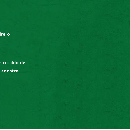
e
ire o
 o caldo de
e coentro