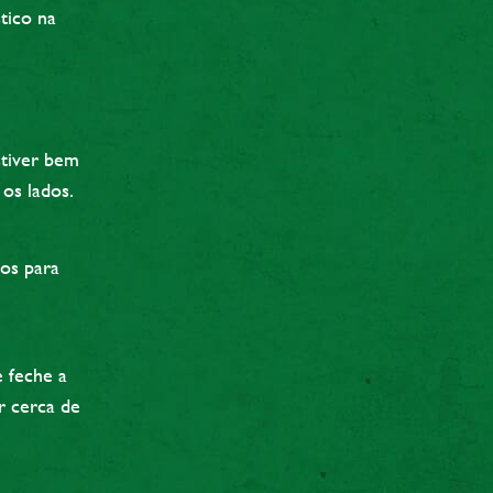
tico na
stiver bem
os lados.
os para
e feche a
r cerca de