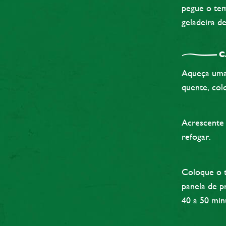
pegue o tem
geladeira d
C
Aqueça uma 
quente, co
Acrescente 
refogar.
Coloque o t
panela de p
40 a 50 min