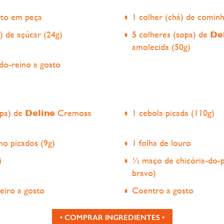
arto em peça
1 colher (chá) de comin
) de açúcar (24g)
5 colheres (sopa) de
De
amolecida (50g)
do-reino a gosto
opa) de
Deline
Cremosa
1 cebola picada (110g)
ho picados (9g)
1 folha de louro
i
½ maço de chicória-do-p
bravo)
eiro a gosto
Coentro a gosto
• COMPRAR INGREDIENTES •