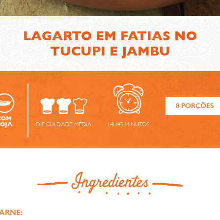
LAGARTO EM FATIAS NO
TUCUPI E JAMBU
8 PORÇÕES
COM
DIFICULDADE:
MÉDIA
14H45
MINUTOS
SOJA
ARNE: