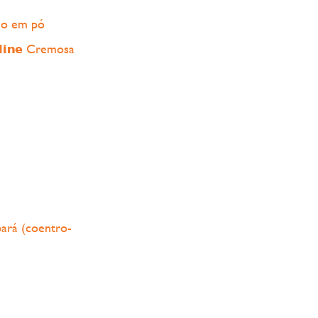
ho em pó
line
Cremosa
ará (coentro-