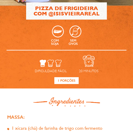
PIZZA DE FRIGIDEIRA
COM @ISISVIEIRAREAL
COM
SEM
SOJA
OVOS
DIFICULDADE:
FÁCIL
20
MINUTOS
1 PORÇÕES
MASSA:
1 xícara (chá) de farinha de trigo com fermento