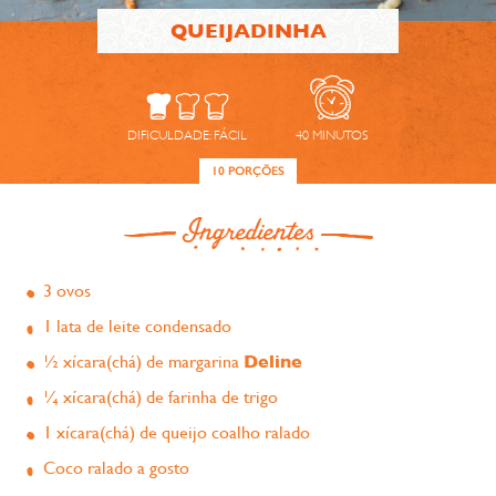
QUEIJADINHA
DIFICULDADE:
FÁCIL
40
MINUTOS
10 PORÇÕES
3 ovos
1 lata de leite condensado
½ xícara(chá) de margarina
Deline
¼ xícara(chá) de farinha de trigo
1 xícara(chá) de queijo coalho ralado
Coco ralado a gosto