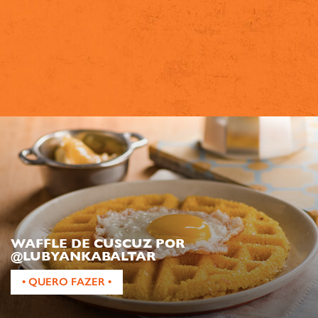
WAFFLE DE CUSCUZ POR
@LUBYANKABALTAR
• QUERO FAZER •