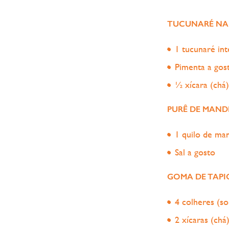
TUCUNARÉ NA 
1 tucunaré int
Pimenta a gos
½ xícara (chá
PURÊ DE MAND
1 quilo de ma
Sal a gosto
GOMA DE TAPI
4 colheres (s
2 xícaras (chá