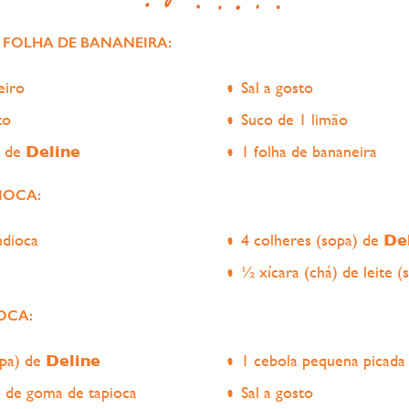
FOLHA DE BANANEIRA:
eiro
Sal a gosto
to
Suco de 1 limão
) de
Deline
1 folha de bananeira
IOCA:
ndioca
4 colheres (sopa) de
De
½ xícara (chá) de leite (
OCA:
opa) de
Deline
1 cebola pequena picada
) de goma de tapioca
Sal a gosto