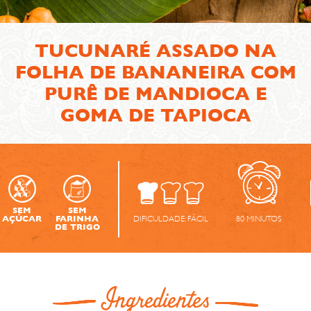
TUCUNARÉ ASSADO NA
FOLHA DE BANANEIRA COM
PURÊ DE MANDIOCA E
GOMA DE TAPIOCA
SEM
SEM
DIFICULDADE:
FÁCIL
80
MINUTOS
AÇÚCAR
FARINHA
DE TRIGO